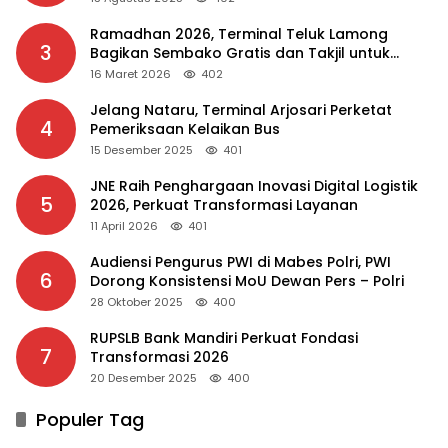
Ramadhan 2026, Terminal Teluk Lamong
3
Bagikan Sembako Gratis dan Takjil untuk
Masyarakat
16 Maret 2026
402
Jelang Nataru, Terminal Arjosari Perketat
4
Pemeriksaan Kelaikan Bus
15 Desember 2025
401
JNE Raih Penghargaan Inovasi Digital Logistik
5
2026, Perkuat Transformasi Layanan
11 April 2026
401
Audiensi Pengurus PWI di Mabes Polri, PWI
6
Dorong Konsistensi MoU Dewan Pers – Polri
28 Oktober 2025
400
RUPSLB Bank Mandiri Perkuat Fondasi
7
Transformasi 2026
20 Desember 2025
400
Populer Tag