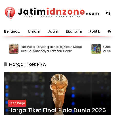
Langsung
ke
konten
Beranda
Umum
Jatim
Ekonomi
Politik
Pem
‘Na Willa’ Tayang di Netflix, Kisah Masa
Chelsea P
Kecil di Surabaya Kembali Hadir
di SUGBK
Harga Tiket FIFA
Olah Raga
Harga Tiket Final Piala Dunia 2026