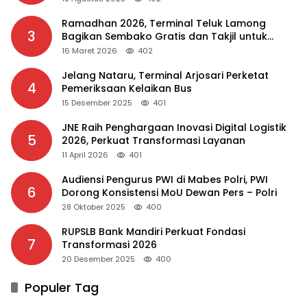
Ramadhan 2026, Terminal Teluk Lamong
3
Bagikan Sembako Gratis dan Takjil untuk
Masyarakat
16 Maret 2026
402
Jelang Nataru, Terminal Arjosari Perketat
4
Pemeriksaan Kelaikan Bus
15 Desember 2025
401
JNE Raih Penghargaan Inovasi Digital Logistik
5
2026, Perkuat Transformasi Layanan
11 April 2026
401
Audiensi Pengurus PWI di Mabes Polri, PWI
6
Dorong Konsistensi MoU Dewan Pers – Polri
28 Oktober 2025
400
RUPSLB Bank Mandiri Perkuat Fondasi
7
Transformasi 2026
20 Desember 2025
400
Populer Tag