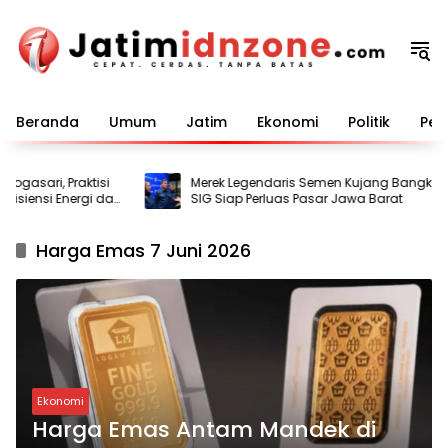
Langsung
ke
konten
Beranda
Umum
Jatim
Ekonomi
Politik
Pem
gasari, Praktisi
Merek Legendaris Semen Kujang Bangkit,
fisiensi Energi dan
SIG Siap Perluas Pasar Jawa Barat
Harga Emas 7 Juni 2026
Ekonomi
Harga Emas Antam Mandek di