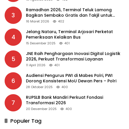
Ramadhan 2026, Terminal Teluk Lamong
3
Bagikan Sembako Gratis dan Takjil untuk
Masyarakat
16 Maret 2026
402
Jelang Nataru, Terminal Arjosari Perketat
4
Pemeriksaan Kelaikan Bus
15 Desember 2025
401
JNE Raih Penghargaan Inovasi Digital Logistik
5
2026, Perkuat Transformasi Layanan
11 April 2026
401
Audiensi Pengurus PWI di Mabes Polri, PWI
6
Dorong Konsistensi MoU Dewan Pers – Polri
28 Oktober 2025
400
RUPSLB Bank Mandiri Perkuat Fondasi
7
Transformasi 2026
20 Desember 2025
400
Populer Tag