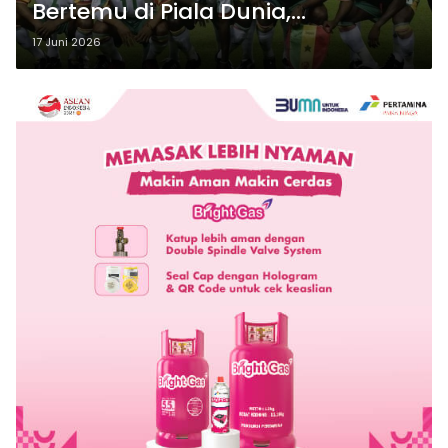
Bertemu di Piala Dunia,
Mengulang Kenangan Bersejarah
17 Juni 2026
2002