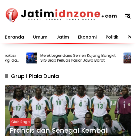
Langsung
ke
konten
Beranda
Umum
Jatim
Ekonomi
Politik
Pem
aktisi
Merek Legendaris Semen Kujang Bangkit,
Te
ergi dan
SIG Siap Perluas Pasar Jawa Barat
Du
Be
Grup I Piala Dunia
Olah Raga
Prancis dan Senegal Kembali