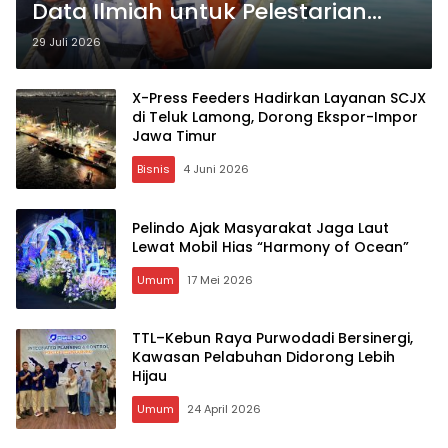
Data Ilmiah untuk Pelestarian
Ekosistem Teluk Lamong
29 Juli 2026
X-Press Feeders Hadirkan Layanan SCJX
di Teluk Lamong, Dorong Ekspor-Impor
Jawa Timur
Bisnis
4 Juni 2026
Pelindo Ajak Masyarakat Jaga Laut
Lewat Mobil Hias “Harmony of Ocean”
Umum
17 Mei 2026
TTL–Kebun Raya Purwodadi Bersinergi,
Kawasan Pelabuhan Didorong Lebih
Hijau
Umum
24 April 2026