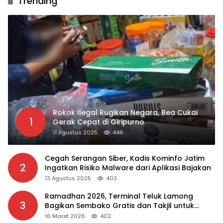
Trending
Rokok Ilegal Rugikan Negara, Bea Cukai
1
Gerak Cepat di Giripurno
11 Agustus 2025
446
Cegah Serangan Siber, Kadis Kominfo Jatim
2
Ingatkan Risiko Malware dari Aplikasi Bajakan
13 Agustus 2025
402
Ramadhan 2026, Terminal Teluk Lamong
3
Bagikan Sembako Gratis dan Takjil untuk
Masyarakat
16 Maret 2026
402