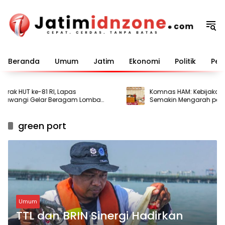
Langsung
ke
konten
Beranda
Umum
Jatim
Ekonomi
Politik
Pem
k HUT ke-81 RI, Lapas
Komnas HAM: Kebijakan Ba
wangi Gelar Beragam Lomba
Semakin Mengarah pada 
arga Binaan
Hak Dasar
green port
Umum
TTL dan BRIN Sinergi Hadirkan