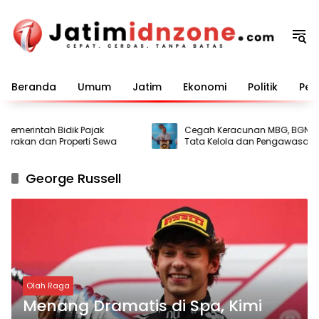
Langsung
ke
konten
Beranda
Umum
Jatim
Ekonomi
Politik
Pem
emerintah Bidik Pajak
Cegah Keracunan MBG, BGN Perk
akan dan Properti Sewa
Tata Kelola dan Pengawasan Da
George Russell
Olah Raga
Menang Dramatis di Spa, Kimi