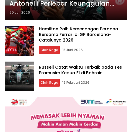
Antonelli Perlebar Keunggulan
Klasemen F1 2026
20 Juli 2026
Hamilton Raih Kemenangan Perdana
Bersama Ferrari di GP Barcelona-
Catalunya 2026
Olah Raga
15 Juni 2026
Russell Catat Waktu Terbaik pada Tes
Pramusim Kedua F1 di Bahrain
Olah Raga
19 Februari 2026