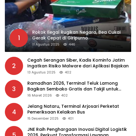
Rokok Ilegal Rugikan Negara, Bea Cukai
1
Gerak Cepat di Giripurno
11 Agustus 2025
446
Cegah Serangan Siber, Kadis Kominfo Jatim
2
Ingatkan Risiko Malware dari Aplikasi Bajakan
13 Agustus 2025
402
Ramadhan 2026, Terminal Teluk Lamong
3
Bagikan Sembako Gratis dan Takjil untuk
Masyarakat
16 Maret 2026
402
Jelang Nataru, Terminal Arjosari Perketat
4
Pemeriksaan Kelaikan Bus
15 Desember 2025
401
JNE Raih Penghargaan Inovasi Digital Logistik
5
2026, Perkuat Transformasi Layanan