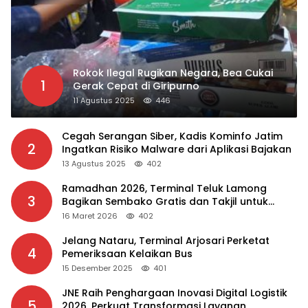
Rokok Ilegal Rugikan Negara, Bea Cukai
1
Gerak Cepat di Giripurno
11 Agustus 2025
446
Cegah Serangan Siber, Kadis Kominfo Jatim
2
Ingatkan Risiko Malware dari Aplikasi Bajakan
13 Agustus 2025
402
Ramadhan 2026, Terminal Teluk Lamong
3
Bagikan Sembako Gratis dan Takjil untuk
Masyarakat
16 Maret 2026
402
Jelang Nataru, Terminal Arjosari Perketat
4
Pemeriksaan Kelaikan Bus
15 Desember 2025
401
JNE Raih Penghargaan Inovasi Digital Logistik
5
2026, Perkuat Transformasi Layanan