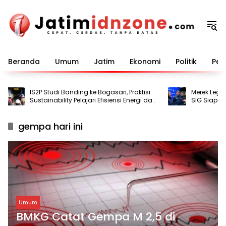
Langsung
ke
konten
Beranda
Umum
Jatim
Ekonomi
Politik
Pem
IS2P Studi Banding ke Bogasari, Praktisi
Merek Legenda
Sustainability Pelajari Efisiensi Energi dan
SIG Siap Perlu
Air
gempa hari ini
Umum
BMKG Catat Gempa M 2,5 di