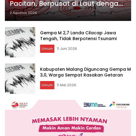
Pacitan, Berpusat di Laut dengan
Kedalaman 72 Kilometer
2 Agustus 2026
Gempa M 2,7 Landa Cilacap Jawa
Tengah, Tidak Berpotensi Tsunami
Umum
11 Juni 2026
Kabupaten Malang Diguncang Gempa M
3,0, Warga Sempat Rasakan Getaran
Umum
11 Mei 2026