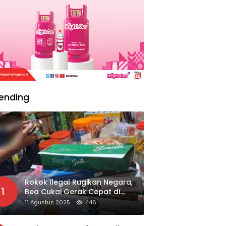
ending
Rokok Ilegal Rugikan Negara,
1
Bea Cukai Gerak Cepat di
Giripurno
11 Agustus 2025
446