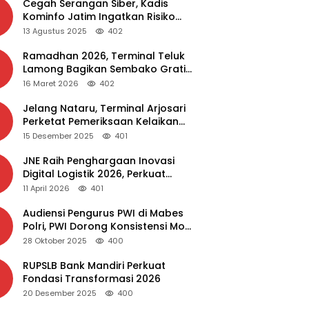
Cegah Serangan Siber, Kadis
Kominfo Jatim Ingatkan Risiko
Malware dari Aplikasi Bajakan
13 Agustus 2025
402
Ramadhan 2026, Terminal Teluk
Lamong Bagikan Sembako Gratis
dan Takjil untuk Masyarakat
16 Maret 2026
402
Jelang Nataru, Terminal Arjosari
Perketat Pemeriksaan Kelaikan
Bus
15 Desember 2025
401
JNE Raih Penghargaan Inovasi
Digital Logistik 2026, Perkuat
Transformasi Layanan
11 April 2026
401
Audiensi Pengurus PWI di Mabes
Polri, PWI Dorong Konsistensi MoU
Dewan Pers – Polri
28 Oktober 2025
400
RUPSLB Bank Mandiri Perkuat
Fondasi Transformasi 2026
20 Desember 2025
400