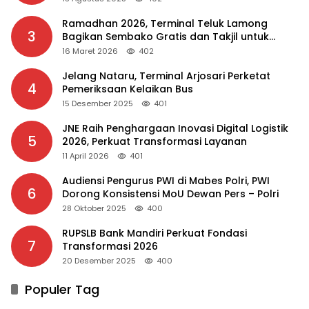
Ramadhan 2026, Terminal Teluk Lamong
3
Bagikan Sembako Gratis dan Takjil untuk
Masyarakat
16 Maret 2026
402
Jelang Nataru, Terminal Arjosari Perketat
4
Pemeriksaan Kelaikan Bus
15 Desember 2025
401
JNE Raih Penghargaan Inovasi Digital Logistik
5
2026, Perkuat Transformasi Layanan
11 April 2026
401
Audiensi Pengurus PWI di Mabes Polri, PWI
6
Dorong Konsistensi MoU Dewan Pers – Polri
28 Oktober 2025
400
RUPSLB Bank Mandiri Perkuat Fondasi
7
Transformasi 2026
20 Desember 2025
400
Populer Tag