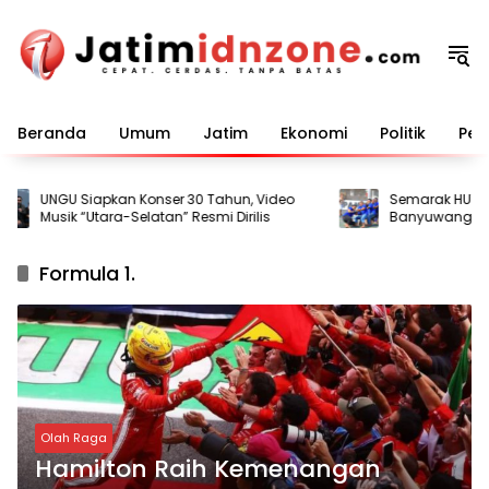
Langsung
ke
konten
Beranda
Umum
Jatim
Ekonomi
Politik
Pem
UNGU Siapkan Konser 30 Tahun, Video
Semarak HUT ke-81
Musik “Utara-Selatan” Resmi Dirilis
Banyuwangi Gel
bagi Warga Bina
Formula 1.
Olah Raga
Hamilton Raih Kemenangan