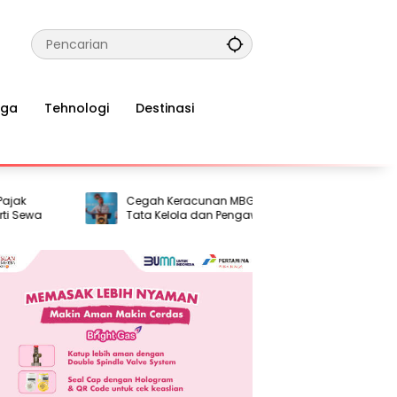
aga
Tehnologi
Destinasi
Cegah Keracunan MBG, BGN Perkuat
IS2P
a
Tata Kelola dan Pengawasan Dapur
Susta
Air