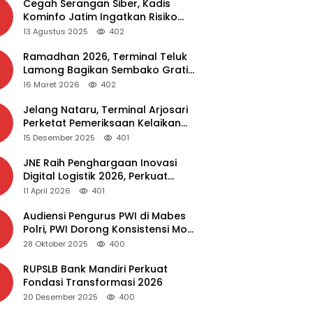
Cegah Serangan Siber, Kadis
Kominfo Jatim Ingatkan Risiko
Malware dari Aplikasi Bajakan
13 Agustus 2025
402
Ramadhan 2026, Terminal Teluk
Lamong Bagikan Sembako Gratis
dan Takjil untuk Masyarakat
16 Maret 2026
402
Jelang Nataru, Terminal Arjosari
Perketat Pemeriksaan Kelaikan
Bus
15 Desember 2025
401
JNE Raih Penghargaan Inovasi
Digital Logistik 2026, Perkuat
Transformasi Layanan
11 April 2026
401
Audiensi Pengurus PWI di Mabes
Polri, PWI Dorong Konsistensi MoU
Dewan Pers – Polri
28 Oktober 2025
400
RUPSLB Bank Mandiri Perkuat
Fondasi Transformasi 2026
20 Desember 2025
400