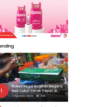
ending
Rokok Ilegal Rugikan Negara,
1
Bea Cukai Gerak Cepat di
Giripurno
11 Agustus 2025
446