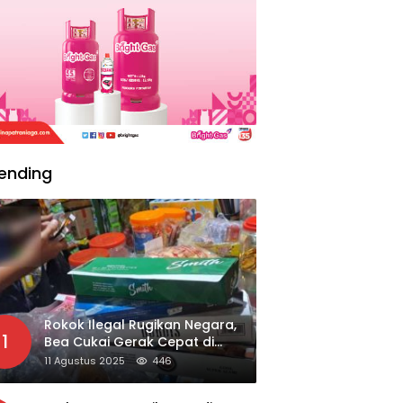
ending
Rokok Ilegal Rugikan Negara,
1
Bea Cukai Gerak Cepat di
Giripurno
11 Agustus 2025
446