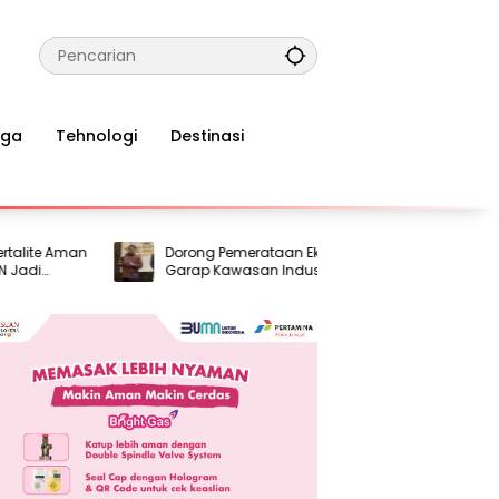
aga
Tehnologi
Destinasi
e Aman
Dorong Pemerataan Ekonomi, Pemerintah
Ter
Garap Kawasan Industri Pertama di
Ban
bal
Madura
Int