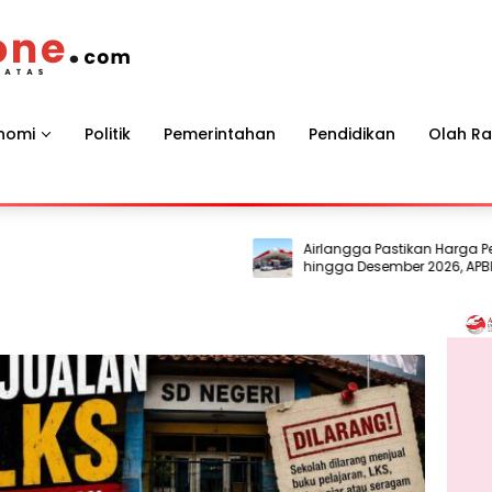
nomi
Politik
Pemerintahan
Pendidikan
Olah R
Airlangga Pastikan Harga Pertalit
hingga Desember 2026, APBN Jadi
Penyangga di Tengah Gejolak Glo