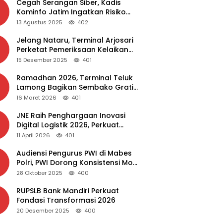
Cegah Serangan Siber, Kadis
Kominfo Jatim Ingatkan Risiko
Malware dari Aplikasi Bajakan
13 Agustus 2025
402
Jelang Nataru, Terminal Arjosari
Perketat Pemeriksaan Kelaikan
Bus
15 Desember 2025
401
Ramadhan 2026, Terminal Teluk
Lamong Bagikan Sembako Gratis
dan Takjil untuk Masyarakat
16 Maret 2026
401
JNE Raih Penghargaan Inovasi
Digital Logistik 2026, Perkuat
Transformasi Layanan
11 April 2026
401
Audiensi Pengurus PWI di Mabes
Polri, PWI Dorong Konsistensi MoU
Dewan Pers – Polri
28 Oktober 2025
400
RUPSLB Bank Mandiri Perkuat
Fondasi Transformasi 2026
20 Desember 2025
400