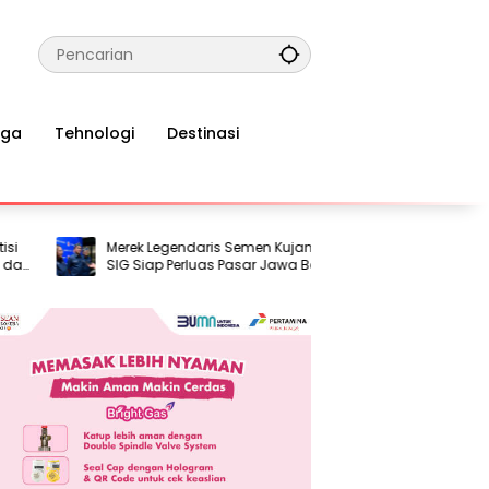
aga
Tehnologi
Destinasi
Merek Legendaris Semen Kujang Bangkit,
TelkomGrou
SIG Siap Perluas Pasar Jawa Barat
Dukung Pes
Berkelanjut