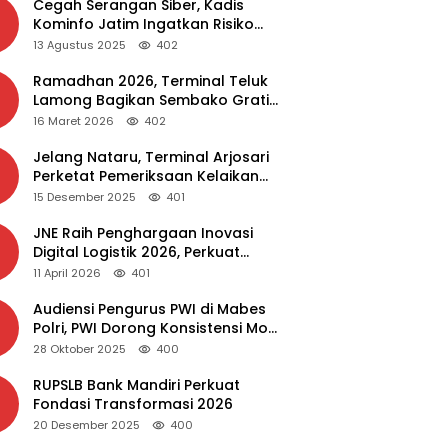
Cegah Serangan Siber, Kadis
Kominfo Jatim Ingatkan Risiko
Malware dari Aplikasi Bajakan
13 Agustus 2025
402
Ramadhan 2026, Terminal Teluk
Lamong Bagikan Sembako Gratis
dan Takjil untuk Masyarakat
16 Maret 2026
402
Jelang Nataru, Terminal Arjosari
Perketat Pemeriksaan Kelaikan
Bus
15 Desember 2025
401
JNE Raih Penghargaan Inovasi
Digital Logistik 2026, Perkuat
Transformasi Layanan
11 April 2026
401
Audiensi Pengurus PWI di Mabes
Polri, PWI Dorong Konsistensi MoU
Dewan Pers – Polri
28 Oktober 2025
400
RUPSLB Bank Mandiri Perkuat
Fondasi Transformasi 2026
20 Desember 2025
400