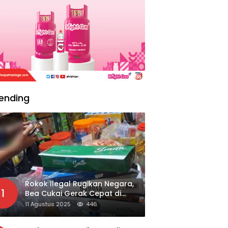
ending
Rokok Ilegal Rugikan Negara,
1
Bea Cukai Gerak Cepat di
Giripurno
11 Agustus 2025
446