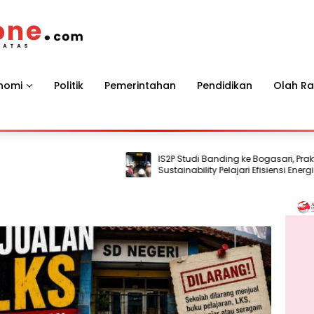
nomi
Politik
Pemerintahan
Pendidikan
Olah R
IS2P Studi Banding ke Bogasari, Praktisi
Sustainability Pelajari Efisiensi Energi dan
Air