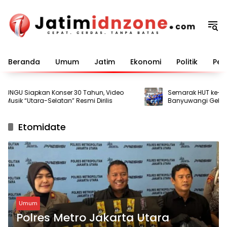
Langsung
ke
konten
Beranda
Umum
Jatim
Ekonomi
Politik
Pem
NGU Siapkan Konser 30 Tahun, Video
Semarak HUT ke-81 RI,
usik “Utara-Selatan” Resmi Dirilis
Banyuwangi Gelar B
bagi Warga Binaan
Etomidate
Umum
Polres Metro Jakarta Utara