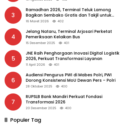
Ramadhan 2026, Terminal Teluk Lamong
3
Bagikan Sembako Gratis dan Takjil untuk
Masyarakat
16 Maret 2026
402
Jelang Nataru, Terminal Arjosari Perketat
4
Pemeriksaan Kelaikan Bus
15 Desember 2025
401
JNE Raih Penghargaan Inovasi Digital Logistik
5
2026, Perkuat Transformasi Layanan
11 April 2026
401
Audiensi Pengurus PWI di Mabes Polri, PWI
6
Dorong Konsistensi MoU Dewan Pers – Polri
28 Oktober 2025
400
RUPSLB Bank Mandiri Perkuat Fondasi
7
Transformasi 2026
20 Desember 2025
400
Populer Tag