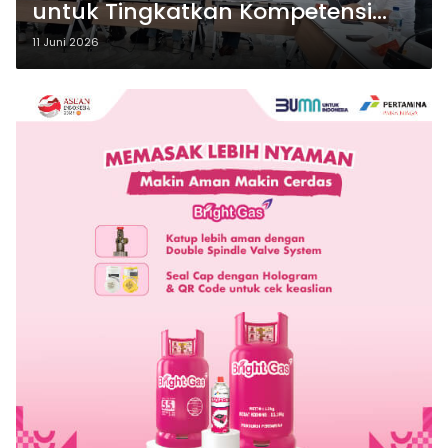
untuk Tingkatkan Kompetensi
Mahasiswa Akuntansi UNAIR
11 Juni 2026