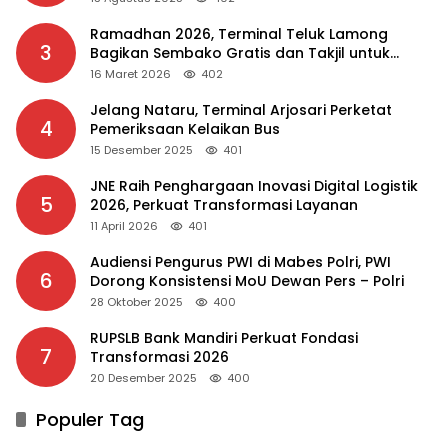
Ramadhan 2026, Terminal Teluk Lamong
3
Bagikan Sembako Gratis dan Takjil untuk
Masyarakat
16 Maret 2026
402
Jelang Nataru, Terminal Arjosari Perketat
4
Pemeriksaan Kelaikan Bus
15 Desember 2025
401
JNE Raih Penghargaan Inovasi Digital Logistik
5
2026, Perkuat Transformasi Layanan
11 April 2026
401
Audiensi Pengurus PWI di Mabes Polri, PWI
6
Dorong Konsistensi MoU Dewan Pers – Polri
28 Oktober 2025
400
RUPSLB Bank Mandiri Perkuat Fondasi
7
Transformasi 2026
20 Desember 2025
400
Populer Tag