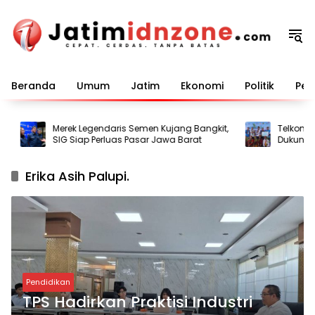
Langsung
ke
konten
Beranda
Umum
Jatim
Ekonomi
Politik
Pem
Merek Legendaris Semen Kujang Bangkit,
TelkomGrou
SIG Siap Perluas Pasar Jawa Barat
Dukung Pes
Berkelanjut
Erika Asih Palupi.
Pendidikan
TPS Hadirkan Praktisi Industri