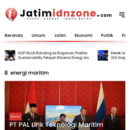
Langsung
ke
konten
Beranda
Umum
Jatim
Ekonomi
Politik
Pem
IS2P Studi Banding ke Bogasari, Praktisi
Merek Legenda
Sustainability Pelajari Efisiensi Energi dan
SIG Siap Perl
Air
energi maritim
Bisnis
PT PAL Lirik Teknologi Maritim