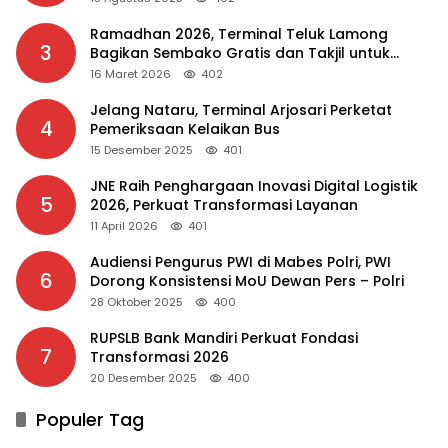
Ramadhan 2026, Terminal Teluk Lamong
3
Bagikan Sembako Gratis dan Takjil untuk
Masyarakat
16 Maret 2026
402
Jelang Nataru, Terminal Arjosari Perketat
4
Pemeriksaan Kelaikan Bus
15 Desember 2025
401
JNE Raih Penghargaan Inovasi Digital Logistik
5
2026, Perkuat Transformasi Layanan
11 April 2026
401
Audiensi Pengurus PWI di Mabes Polri, PWI
6
Dorong Konsistensi MoU Dewan Pers – Polri
28 Oktober 2025
400
RUPSLB Bank Mandiri Perkuat Fondasi
7
Transformasi 2026
20 Desember 2025
400
Populer Tag