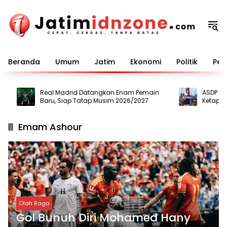
Langsung
ke
konten
Beranda
Umum
Jatim
Ekonomi
Politik
Pem
Real Madrid Datangkan Enam Pemain
ASDP Ting
Baru, Siap Tatap Musim 2026/2027
Ketapang-G
Perkuat Aru
Emam Ashour
Olah Raga
Gol Bunuh Diri Mohamed Hany