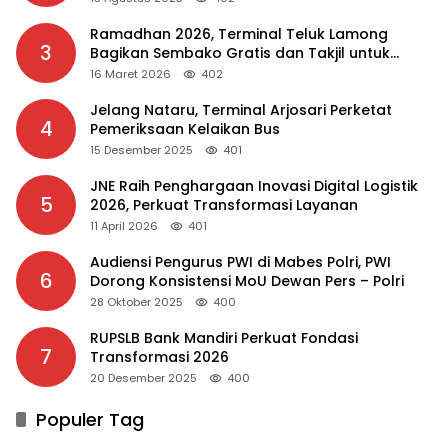
Ramadhan 2026, Terminal Teluk Lamong
3
Bagikan Sembako Gratis dan Takjil untuk
Masyarakat
16 Maret 2026
402
Jelang Nataru, Terminal Arjosari Perketat
4
Pemeriksaan Kelaikan Bus
15 Desember 2025
401
JNE Raih Penghargaan Inovasi Digital Logistik
5
2026, Perkuat Transformasi Layanan
11 April 2026
401
Audiensi Pengurus PWI di Mabes Polri, PWI
6
Dorong Konsistensi MoU Dewan Pers – Polri
28 Oktober 2025
400
RUPSLB Bank Mandiri Perkuat Fondasi
7
Transformasi 2026
20 Desember 2025
400
Populer Tag