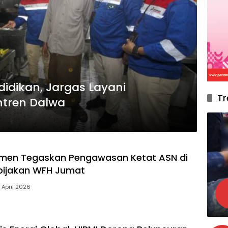
idikan, Jargas Layani
Tr
ntren Dalwa
men Tegaskan Pengawasan Ketat ASN di
bijakan WFH Jumat
1 April 2026