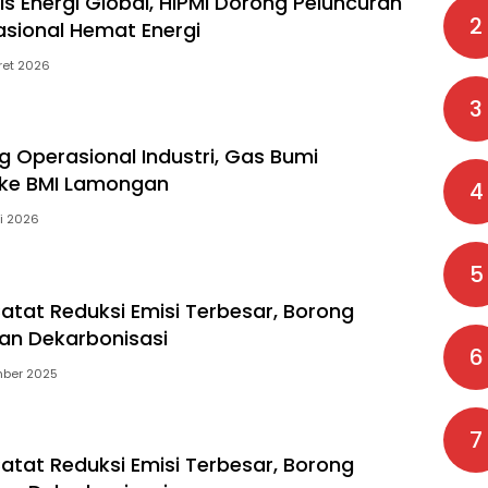
is Energi Global, HIPMI Dorong Peluncuran
2
sional Hemat Energi
ret 2026
3
 Operasional Industri, Gas Bumi
 ke BMI Lamongan
4
i 2026
5
atat Reduksi Emisi Terbesar, Borong
an Dekarbonisasi
6
mber 2025
7
atat Reduksi Emisi Terbesar, Borong