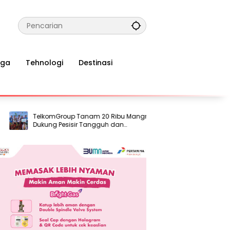
aga
Tehnologi
Destinasi
TelkomGroup Tanam 20 Ribu Mangrove,
TelkomGroup Tan
Dukung Pesisir Tangguh dan
Dukung Pesisir T
Berkelanjutan
Berkelanjutan