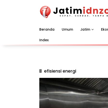
Langsung
ke
konten
Beranda
Umum
Jatim
Eko
Index
efisiensi energi