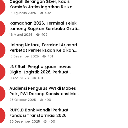
Cegah Serangan Siber, Kadis
Kominfo Jatim Ingatkan Risiko
Malware dari Aplikasi Bajakan
13 Agustus 2025
402
Ramadhan 2026, Terminal Teluk
Lamong Bagikan Sembako Gratis
dan Takjil untuk Masyarakat
16 Maret 2026
402
Jelang Nataru, Terminal Arjosari
Perketat Pemeriksaan Kelaikan
Bus
15 Desember 2025
401
JNE Raih Penghargaan Inovasi
Digital Logistik 2026, Perkuat
Transformasi Layanan
11 April 2026
401
Audiensi Pengurus PWI di Mabes
Polri, PWI Dorong Konsistensi MoU
Dewan Pers – Polri
28 Oktober 2025
400
RUPSLB Bank Mandiri Perkuat
Fondasi Transformasi 2026
20 Desember 2025
400