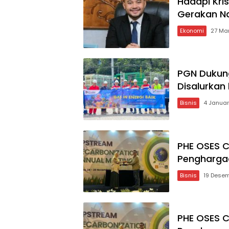
Hadapi Kris
Gerakan Na
Ekonomi
27 Ma
PGN Dukung
Disalurkan
Bisnis
4 Januar
PHE OSES C
Pengharga
Bisnis
19 Dese
PHE OSES C