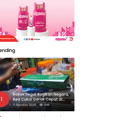
ending
Rokok Ilegal Rugikan Negara,
1
Bea Cukai Gerak Cepat di
Giripurno
11 Agustus 2025
446