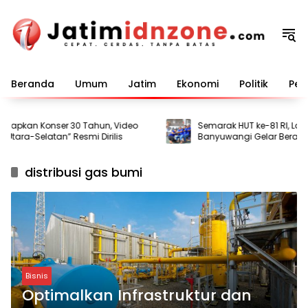
Langsung
ke
konten
Beranda
Umum
Jatim
Ekonomi
Politik
Pem
apkan Konser 30 Tahun, Video
Semarak HUT ke-81 RI, Lapas
tara-Selatan” Resmi Dirilis
Banyuwangi Gelar Beragam
bagi Warga Binaan
distribusi gas bumi
Bisnis
Optimalkan Infrastruktur dan