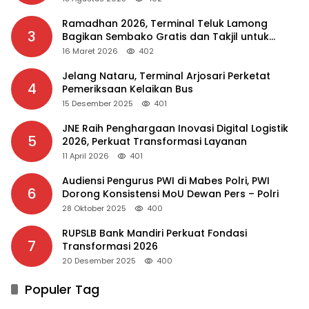
Ramadhan 2026, Terminal Teluk Lamong
3
Bagikan Sembako Gratis dan Takjil untuk
Masyarakat
16 Maret 2026
402
Jelang Nataru, Terminal Arjosari Perketat
4
Pemeriksaan Kelaikan Bus
15 Desember 2025
401
JNE Raih Penghargaan Inovasi Digital Logistik
5
2026, Perkuat Transformasi Layanan
11 April 2026
401
Audiensi Pengurus PWI di Mabes Polri, PWI
6
Dorong Konsistensi MoU Dewan Pers – Polri
28 Oktober 2025
400
RUPSLB Bank Mandiri Perkuat Fondasi
7
Transformasi 2026
20 Desember 2025
400
Populer Tag