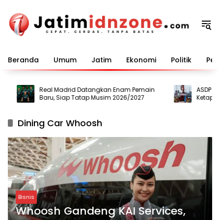
Langsung
ke
konten
Beranda
Umum
Jatim
Ekonomi
Politik
Pem
Real Madrid Datangkan Enam Pemain
ASDP Ting
Baru, Siap Tatap Musim 2026/2027
Ketapang-
Perkuat Ar
Dining Car Whoosh
Bisnis
Whoosh Gandeng KAI Services,