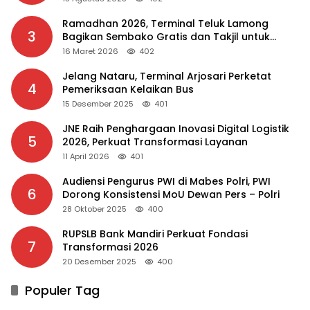
Ramadhan 2026, Terminal Teluk Lamong
3
Bagikan Sembako Gratis dan Takjil untuk
Masyarakat
16 Maret 2026
402
Jelang Nataru, Terminal Arjosari Perketat
4
Pemeriksaan Kelaikan Bus
15 Desember 2025
401
JNE Raih Penghargaan Inovasi Digital Logistik
5
2026, Perkuat Transformasi Layanan
11 April 2026
401
Audiensi Pengurus PWI di Mabes Polri, PWI
6
Dorong Konsistensi MoU Dewan Pers – Polri
28 Oktober 2025
400
RUPSLB Bank Mandiri Perkuat Fondasi
7
Transformasi 2026
20 Desember 2025
400
Populer Tag