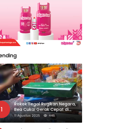
ending
Rokok Ilegal Rugikan Negara,
1
Bea Cukai Gerak Cepat di
Giripurno
11 Agustus 2025
446