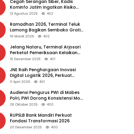
Cegah Serangan Siber, Kadis
Kominfo Jatim Ingatkan Risiko
Malware dari Aplikasi Bajakan
13 Agustus 2025
402
Ramadhan 2026, Terminal Teluk
Lamong Bagikan Sembako Gratis
dan Takjil untuk Masyarakat
16 Maret 2026
402
Jelang Nataru, Terminal Arjosari
Perketat Pemeriksaan Kelaikan
Bus
15 Desember 2025
401
JNE Raih Penghargaan Inovasi
Digital Logistik 2026, Perkuat
Transformasi Layanan
11 April 2026
401
Audiensi Pengurus PWI di Mabes
Polri, PWI Dorong Konsistensi MoU
Dewan Pers – Polri
28 Oktober 2025
400
RUPSLB Bank Mandiri Perkuat
Fondasi Transformasi 2026
20 Desember 2025
400