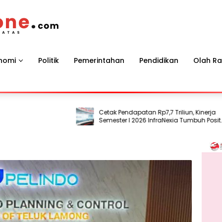
nomi
Politik
Pemerintahan
Pendidikan
Olah R
Cetak Pendapatan Rp7,7 Triliun, Kinerja
Semester I 2026 InfraNexia Tumbuh Positif
dan Perkuat Daya Saing Industri Digital