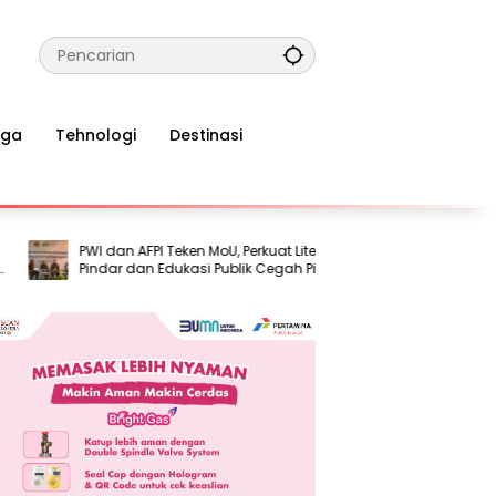
aga
Tehnologi
Destinasi
PWI dan AFPI Teken MoU, Perkuat Literasi
Airlangga Pastik
Pindar dan Edukasi Publik Cegah Pinjol
hingga Desember
Ilegal
Penyangga di Te