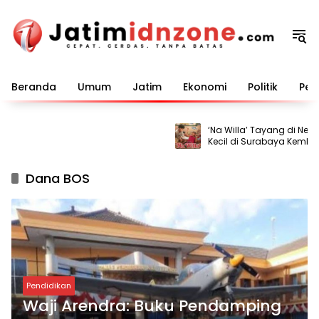
Langsung
ke
konten
Beranda
Umum
Jatim
Ekonomi
Politik
Pem
‘Na Willa’ Tayang di Netflix
Kecil di Surabaya Kembali 
Dana BOS
Pendidikan
Waji Arendra: Buku Pendamping