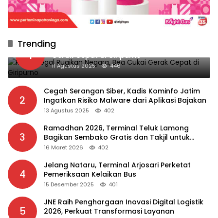
Trending
Rokok Ilegal Rugikan Negara, Bea Cukai
1
Gerak Cepat di Giripurno
11 Agustus 2025
446
Cegah Serangan Siber, Kadis Kominfo Jatim
2
Ingatkan Risiko Malware dari Aplikasi Bajakan
13 Agustus 2025
402
Ramadhan 2026, Terminal Teluk Lamong
3
Bagikan Sembako Gratis dan Takjil untuk
Masyarakat
16 Maret 2026
402
Jelang Nataru, Terminal Arjosari Perketat
4
Pemeriksaan Kelaikan Bus
15 Desember 2025
401
JNE Raih Penghargaan Inovasi Digital Logistik
5
2026, Perkuat Transformasi Layanan