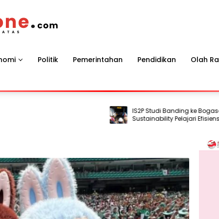
nomi
Politik
Pemerintahan
Pendidikan
Olah R
IS2P Studi Banding ke Bogasari, Prak
Sustainability Pelajari Efisiensi Ener
Air