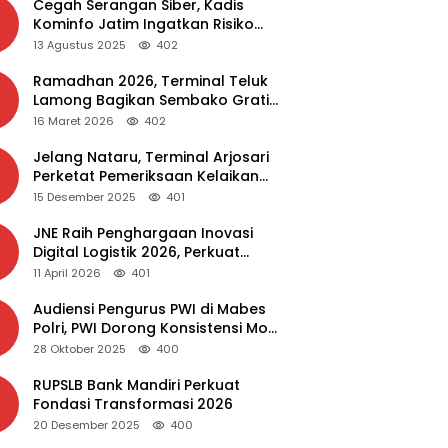
Cegah Serangan Siber, Kadis
Kominfo Jatim Ingatkan Risiko
Malware dari Aplikasi Bajakan
13 Agustus 2025
402
Ramadhan 2026, Terminal Teluk
Lamong Bagikan Sembako Gratis
dan Takjil untuk Masyarakat
16 Maret 2026
402
Jelang Nataru, Terminal Arjosari
Perketat Pemeriksaan Kelaikan
Bus
15 Desember 2025
401
JNE Raih Penghargaan Inovasi
Digital Logistik 2026, Perkuat
Transformasi Layanan
11 April 2026
401
Audiensi Pengurus PWI di Mabes
Polri, PWI Dorong Konsistensi MoU
Dewan Pers – Polri
28 Oktober 2025
400
RUPSLB Bank Mandiri Perkuat
Fondasi Transformasi 2026
20 Desember 2025
400