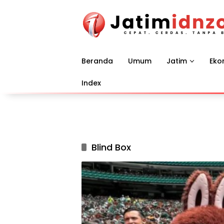
Langsung
ke
konten
Beranda
Umum
Jatim
Eko
Index
Blind Box