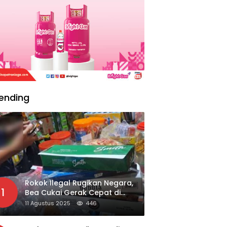
ending
Rokok Ilegal Rugikan Negara,
1
Bea Cukai Gerak Cepat di
Giripurno
11 Agustus 2025
446