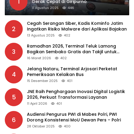
1
Gerak Cepat di Giripurno
11 Agustus 2025
446
Cegah Serangan Siber, Kadis Kominfo Jatim
2
Ingatkan Risiko Malware dari Aplikasi Bajakan
13 Agustus 2025
402
Ramadhan 2026, Terminal Teluk Lamong
3
Bagikan Sembako Gratis dan Takjil untuk
Masyarakat
16 Maret 2026
402
Jelang Nataru, Terminal Arjosari Perketat
4
Pemeriksaan Kelaikan Bus
15 Desember 2025
401
JNE Raih Penghargaan Inovasi Digital Logistik
5
2026, Perkuat Transformasi Layanan
11 April 2026
401
Audiensi Pengurus PWI di Mabes Polri, PWI
6
Dorong Konsistensi MoU Dewan Pers – Polri
28 Oktober 2025
400