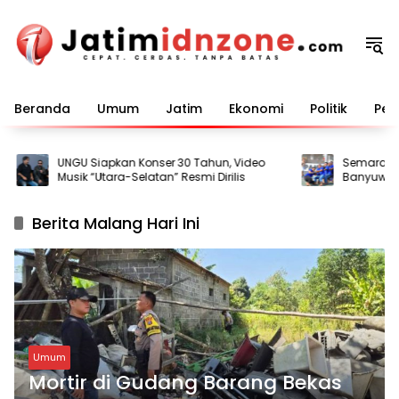
Langsung
ke
konten
Beranda
Umum
Jatim
Ekonomi
Politik
Pem
UNGU Siapkan Konser 30 Tahun, Video
Semarak HUT 
Musik “Utara-Selatan” Resmi Dirilis
Banyuwangi 
bagi Warga 
Berita Malang Hari Ini
Umum
Mortir di Gudang Barang Bekas