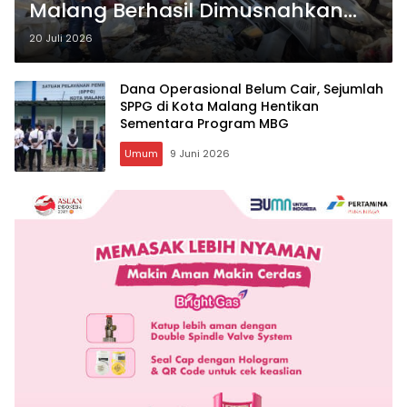
Malang Berhasil Dimusnahkan
Tim Jibom Gegana
20 Juli 2026
Dana Operasional Belum Cair, Sejumlah
SPPG di Kota Malang Hentikan
Sementara Program MBG
Umum
9 Juni 2026