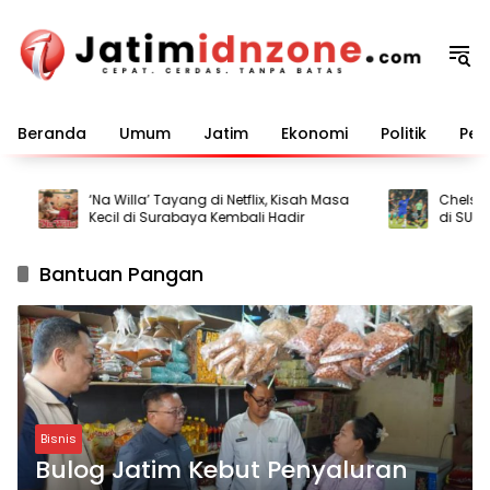
Langsung
ke
konten
Beranda
Umum
Jatim
Ekonomi
Politik
Pem
‘Na Willa’ Tayang di Netflix, Kisah Masa
Chelsea Pe
Kecil di Surabaya Kembali Hadir
di SUGBK
Bantuan Pangan
Bisnis
Bulog Jatim Kebut Penyaluran