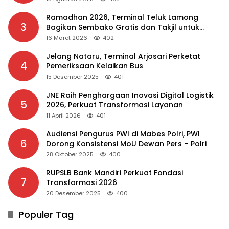
Ramadhan 2026, Terminal Teluk Lamong
3
Bagikan Sembako Gratis dan Takjil untuk
Masyarakat
16 Maret 2026
402
Jelang Nataru, Terminal Arjosari Perketat
4
Pemeriksaan Kelaikan Bus
15 Desember 2025
401
JNE Raih Penghargaan Inovasi Digital Logistik
5
2026, Perkuat Transformasi Layanan
11 April 2026
401
Audiensi Pengurus PWI di Mabes Polri, PWI
6
Dorong Konsistensi MoU Dewan Pers – Polri
28 Oktober 2025
400
RUPSLB Bank Mandiri Perkuat Fondasi
7
Transformasi 2026
20 Desember 2025
400
Populer Tag