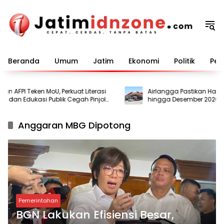
Langsung
ke
konten
Beranda
Umum
Jatim
Ekonomi
Politik
Pem
 AFPI Teken MoU, Perkuat Literasi
Airlangga Pastikan Harga P
dan Edukasi Publik Cegah Pinjol
hingga Desember 2026, APB
Penyangga di Tengah Gejol
Anggaran MBG Dipotong
Pemerintahan
BGN Lakukan Efisiensi Besar,