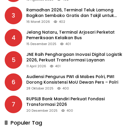
Ramadhan 2026, Terminal Teluk Lamong
3
Bagikan Sembako Gratis dan Takjil untuk
Masyarakat
16 Maret 2026
402
Jelang Nataru, Terminal Arjosari Perketat
4
Pemeriksaan Kelaikan Bus
15 Desember 2025
401
JNE Raih Penghargaan Inovasi Digital Logistik
5
2026, Perkuat Transformasi Layanan
11 April 2026
401
Audiensi Pengurus PWI di Mabes Polri, PWI
6
Dorong Konsistensi MoU Dewan Pers – Polri
28 Oktober 2025
400
RUPSLB Bank Mandiri Perkuat Fondasi
7
Transformasi 2026
20 Desember 2025
400
Populer Tag