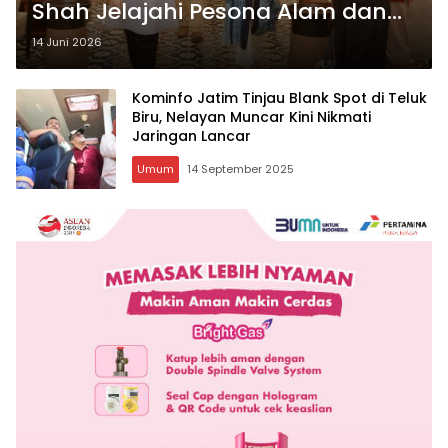
Shah Jelajahi Pesona Alam dan
Budaya Banyuwang
14 Juni 2026
Kominfo Jatim Tinjau Blank Spot di Teluk
Biru, Nelayan Muncar Kini Nikmati
Jaringan Lancar
Umum
14 September 2025