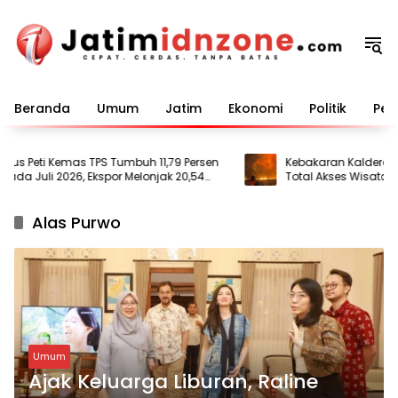
Langsung
ke
konten
Beranda
Umum
Jatim
Ekonomi
Politik
Pem
us Peti Kemas TPS Tumbuh 11,79 Persen
Kebakaran Kaldera Melu
a Juli 2026, Ekspor Melonjak 20,54
Total Akses Wisata Gu
rsen
Alas Purwo
Umum
Ajak Keluarga Liburan, Raline