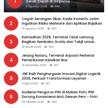
1
Gerak Cepat di Giripurno
11 Agustus 2025
446
Cegah Serangan Siber, Kadis Kominfo Jatim
2
Ingatkan Risiko Malware dari Aplikasi Bajakan
13 Agustus 2025
402
Ramadhan 2026, Terminal Teluk Lamong
3
Bagikan Sembako Gratis dan Takjil untuk
Masyarakat
16 Maret 2026
402
Jelang Nataru, Terminal Arjosari Perketat
4
Pemeriksaan Kelaikan Bus
15 Desember 2025
401
JNE Raih Penghargaan Inovasi Digital Logistik
5
2026, Perkuat Transformasi Layanan
11 April 2026
401
Audiensi Pengurus PWI di Mabes Polri, PWI
6
Dorong Konsistensi MoU Dewan Pers – Polri
28 Oktober 2025
400