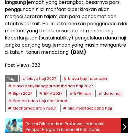
langsung jemaah yang berangkat, besarnya porsi
penggunaan nilai manfaat diperkirakan akan
menjadi sorotan tajam dari para pengamat dan
otoritas terkait. Hal ini dikarenakan penggunaan nilai
manfaat yang terlalu besar dapat menantang
keberlanjutan (sustainability) pengelolaan dana haji
jangka panjang bagi jemaah yang masih mengantre
di tahun-tahun mendatang.
(BSM)
Post Views:
382
Tag:
biaya haji 2027
biaya haji Indonesia
biaya penyelenggaraan ibadah haji 2027.
Bipih 2027
BPIH 2027
BPIH naik
dana haji
Kementerian Haji dan Umrah
Mochamad Irfan Yusuf
nilai manfaat dana haji
Resmi Diluncurkan Prabowo, Indonesia
Pelopor Program Biodiesel B50 Dunia