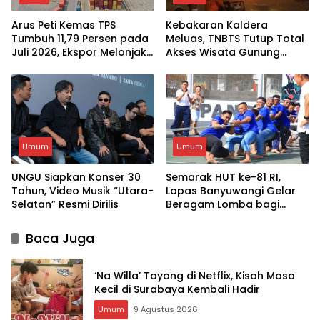
Arus Peti Kemas TPS
Kebakaran Kaldera
Tumbuh 11,79 Persen pada
Meluas, TNBTS Tutup Total
Juli 2026, Ekspor Melonjak
Akses Wisata Gunung
20,54 Persen
Bromo
Umum
Umum
UNGU Siapkan Konser 30
Semarak HUT ke-81 RI,
Tahun, Video Musik “Utara-
Lapas Banyuwangi Gelar
Selatan” Resmi Dirilis
Beragam Lomba bagi
Warga Binaan
Baca Juga
‘Na Willa’ Tayang di Netflix, Kisah Masa
Kecil di Surabaya Kembali Hadir
Umum
9 Agustus 2026