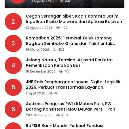
11 Agustus 2025
446
Cegah Serangan Siber, Kadis Kominfo Jatim
2
Ingatkan Risiko Malware dari Aplikasi Bajakan
13 Agustus 2025
402
Ramadhan 2026, Terminal Teluk Lamong
3
Bagikan Sembako Gratis dan Takjil untuk
Masyarakat
16 Maret 2026
402
Jelang Nataru, Terminal Arjosari Perketat
4
Pemeriksaan Kelaikan Bus
15 Desember 2025
401
JNE Raih Penghargaan Inovasi Digital Logistik
5
2026, Perkuat Transformasi Layanan
11 April 2026
401
Audiensi Pengurus PWI di Mabes Polri, PWI
6
Dorong Konsistensi MoU Dewan Pers – Polri
28 Oktober 2025
400
RUPSLB Bank Mandiri Perkuat Fondasi