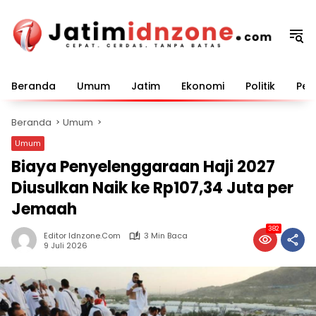
Langsung
ke
konten
Beranda
Umum
Jatim
Ekonomi
Politik
Pem
Beranda
Umum
Umum
Biaya Penyelenggaraan Haji 2027
Diusulkan Naik ke Rp107,34 Juta per
Jemaah
382
Editor Idnzone.com
3 Min Baca
9 Juli 2026