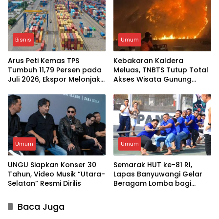
Bisnis
Umum
Arus Peti Kemas TPS
Kebakaran Kaldera
Tumbuh 11,79 Persen pada
Meluas, TNBTS Tutup Total
Juli 2026, Ekspor Melonjak
Akses Wisata Gunung
20,54 Persen
Bromo
Umum
Umum
UNGU Siapkan Konser 30
Semarak HUT ke-81 RI,
Tahun, Video Musik “Utara-
Lapas Banyuwangi Gelar
Selatan” Resmi Dirilis
Beragam Lomba bagi
Warga Binaan
Baca Juga