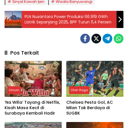
Sinyal Kawah Ijen
Wisata Banyuwangi
PLN Nusantara Power Produksi 66.919 GWh
Listrik Sepanjang 2025, BPP Turun 11,4 Persen
Pos Terkait
Umum
Olah Raga
‘Na Willa’ Tayang di Netflix,
Chelsea Pesta Gol, AC
Kisah Masa Kecil di
Milan Tak Berdaya di
Surabaya Kembali Hadir
SUGBK