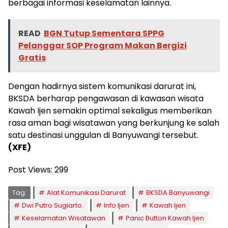
berbagai informasi keselamatan lainnya.
READ
BGN Tutup Sementara SPPG
Pelanggar SOP Program Makan Bergizi
Gratis
Dengan hadirnya sistem komunikasi darurat ini,
BKSDA berharap pengawasan di kawasan wisata
Kawah Ijen semakin optimal sekaligus memberikan
rasa aman bagi wisatawan yang berkunjung ke salah
satu destinasi unggulan di Banyuwangi tersebut.
(XFE)
Post Views:
299
Tag:
Alat Komunikasi Darurat
BKSDA Banyuwangi
Dwi Putro Sugiarto.
Info Ijen
Kawah Ijen
Keselamatan Wisatawan
Panic Button Kawah Ijen