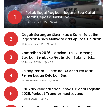
Rokok Ilegal Rugikan Negara, Bea Cukai
1
Gerak Cepat di Giripurno
11 Agustus 2025
446
Cegah Serangan Siber, Kadis Kominfo Jatim
2
Ingatkan Risiko Malware dari Aplikasi Bajakan
13 Agustus 2025
402
Ramadhan 2026, Terminal Teluk Lamong
3
Bagikan Sembako Gratis dan Takjil untuk
Masyarakat
16 Maret 2026
402
Jelang Nataru, Terminal Arjosari Perketat
4
Pemeriksaan Kelaikan Bus
15 Desember 2025
401
JNE Raih Penghargaan Inovasi Digital Logistik
5
2026, Perkuat Transformasi Layanan
11 April 2026
401