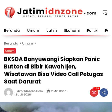
Langsung
ke
konten
Beranda
Umum
Jatim
Ekonomi
Politik
Pem
Beranda
Umum
Umum
BKSDA Banyuwangi Siapkan Panic
Button di Bibir Kawah Ijen,
Wisatawan Bisa Video Call Petugas
Saat Darurat
299
Editor Idnzone.com
2 Min Baca
8 Juli 2026