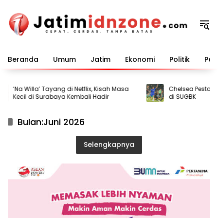
Langsung
ke
konten
Beranda
Umum
Jatim
Ekonomi
Politik
Pem
‘Na Willa’ Tayang di Netflix, Kisah Masa
Chelsea Pesta Gol,
Kecil di Surabaya Kembali Hadir
di SUGBK
Bulan:
Juni 2026
Selengkapnya