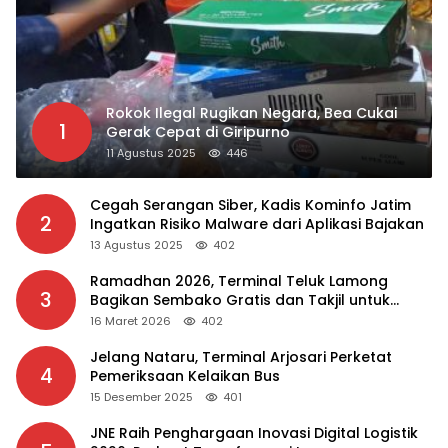
Rokok Ilegal Rugikan Negara, Bea Cukai
1
Gerak Cepat di Giripurno
11 Agustus 2025
446
Cegah Serangan Siber, Kadis Kominfo Jatim
2
Ingatkan Risiko Malware dari Aplikasi Bajakan
13 Agustus 2025
402
Ramadhan 2026, Terminal Teluk Lamong
3
Bagikan Sembako Gratis dan Takjil untuk
Masyarakat
16 Maret 2026
402
Jelang Nataru, Terminal Arjosari Perketat
4
Pemeriksaan Kelaikan Bus
15 Desember 2025
401
JNE Raih Penghargaan Inovasi Digital Logistik