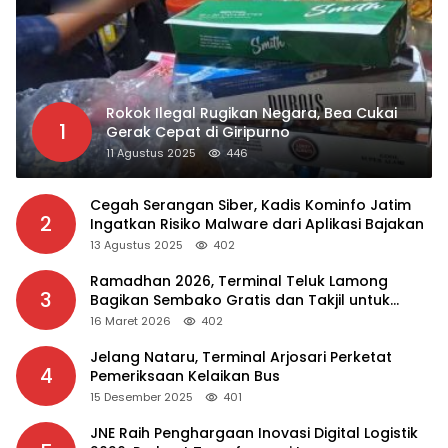
Rokok Ilegal Rugikan Negara, Bea Cukai
1
Gerak Cepat di Giripurno
11 Agustus 2025
446
Cegah Serangan Siber, Kadis Kominfo Jatim
2
Ingatkan Risiko Malware dari Aplikasi Bajakan
13 Agustus 2025
402
Ramadhan 2026, Terminal Teluk Lamong
3
Bagikan Sembako Gratis dan Takjil untuk
Masyarakat
16 Maret 2026
402
Jelang Nataru, Terminal Arjosari Perketat
4
Pemeriksaan Kelaikan Bus
15 Desember 2025
401
JNE Raih Penghargaan Inovasi Digital Logistik