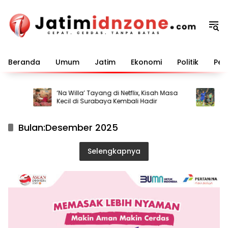
Langsung
ke
konten
Beranda
Umum
Jatim
Ekonomi
Politik
Pem
‘Na Willa’ Tayang di Netflix, Kisah Masa
Chel
Kecil di Surabaya Kembali Hadir
di S
Bulan:
Desember 2025
Selengkapnya