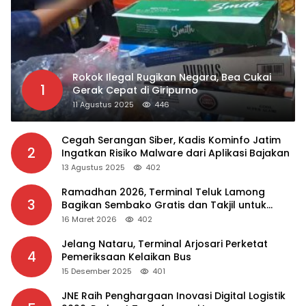
Rokok Ilegal Rugikan Negara, Bea Cukai
1
Gerak Cepat di Giripurno
11 Agustus 2025
446
Cegah Serangan Siber, Kadis Kominfo Jatim
2
Ingatkan Risiko Malware dari Aplikasi Bajakan
13 Agustus 2025
402
Ramadhan 2026, Terminal Teluk Lamong
3
Bagikan Sembako Gratis dan Takjil untuk
Masyarakat
16 Maret 2026
402
Jelang Nataru, Terminal Arjosari Perketat
4
Pemeriksaan Kelaikan Bus
15 Desember 2025
401
JNE Raih Penghargaan Inovasi Digital Logistik